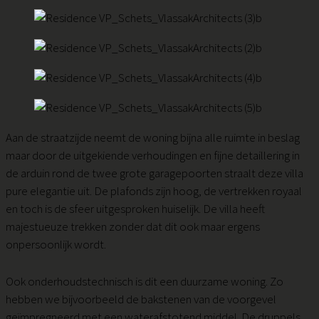
Aan de straatzijde neemt de woning bijna alle ruimte in beslag
maar door de uitgekiende verhoudingen en fijne detaillering in
de arduin rond de twee grote garagepoorten straalt deze villa
pure elegantie uit. De plafonds zijn hoog, de vertrekken royaal
en toch is de sfeer uitgesproken huiselijk. De villa heeft
majestueuze trekken zonder dat dit ook maar ergens
onpersoonlijk wordt.
Ook onderhoudstechnisch is dit een duurzame woning. Zo
hebben we bijvoorbeeld de bakstenen van de voorgevel
geïmpregneerd met een waterafstotend middel. De druppels