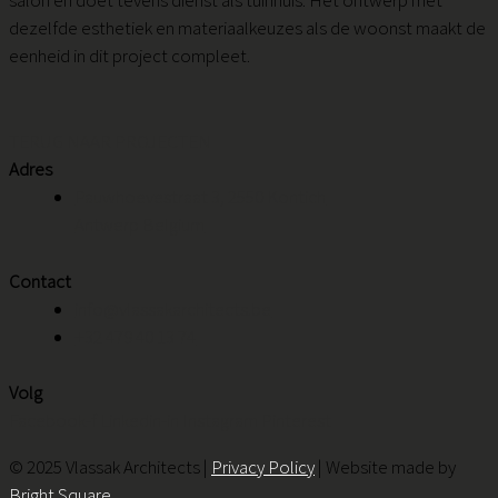
dezelfde esthetiek en materiaalkeuzes als de woonst maakt de
eenheid in dit project compleet.
TERUG NAAR PROJECTEN
Adres
Pauwhoevestraat 3, 2550 Kontich
Antwerp Belgium
Contact
info@vlassakarchitects.be
+32 479 40 13 74
Volg
Facebook-f
Linkedin-in
Instagram
Pinterest
© 2025 Vlassak Architects |
Privacy Policy
| Website made by
Bright Square