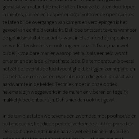
gemaakt van natuurlijke materialen. Door ze te laten doorlopen
in ruimtes, plinten en trappen en door voldoende open ruimtes
te laten bij de overgangen van kamers en verdiepingen is het
gevoel van eenheid versterkt. Dat idee ontstaat tevens wanneer
de geluidsinstallatie actief is, want in elk plafond zijn speakers
verwerkt. Tenslotte is er ook nog een onzichtbare, maar wel
duidelijk voelbare manier waarop het huis als eenheid wordt
ervaren en dat is de klimaatinstallatie. De temperatuur is overal
hetzelfde, evenals de luchtvochtigheid. Er liggen zonnepanelen
op het dak en er staat een warmtepomp die gebruik maakt van
aardwarmte in de kelder. Techniek moet in onze optiek
helemaal zijn weggewerkt in de muren en vloeren en tegelijk
makkelijk bedienbaar zijn. Dat is hier dan ook het geval.
In de tuin plaatsten we tevens een zwembad met poolhouse en
buitendouche; het diepe perceel verleende zich hier prima toe.
De poolhouse biedt ruimte aan zowel een binnen- als buiten
salon en doet tevens dienst als tuinhuis. Het ontwerp met