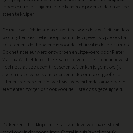
lopen er nu af en krijgen niet de kans in de poreuze delen van de
steen te kruipen.
De mate van lichtinval was essentieel voor de kwaliteit van deze
woning. Een zes meter hoog raam in de zijgevel is bij deze villa
hét element dat bepalend is voor de lichtinval in de leefruimtes.
Ook het interieur werd ontworpen en uitgevoerd door Pieter
Vlassak. We hielden de basis van dit eigentijdse interieur bewust
heel neutraal, zo ademt het sereniteit en kan je gemakkelijk
spelen met diverse kleuraccenten in decoratie en geef je je
interieur steeds een nieuwe twist. Verschillende karaktervolle
elementen zorgen dan ook voor de juiste dosis gezelligheid.
De keuken is het kloppende hart van deze woning en vloeit
mooi over in de woonruimte. Overal in huis is veel gebruik